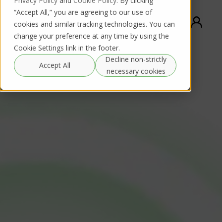
Privacy Policy
and
Cookie Policy
. By clicking
“Accept All,” you are agreeing to our use of
cookies and similar tracking technologies. You can
change your preference at any time by using the
Cookie Settings link in the footer.
Decline non-strictly
Accept All
necessary cookies