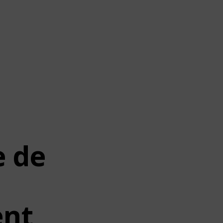
e de
ent