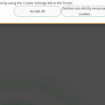
 by using the Cookie Settings link in the footer.
Decline non-strictly necessa
Resources
IRL Streaming
Accept All
Global Rentals
cookies