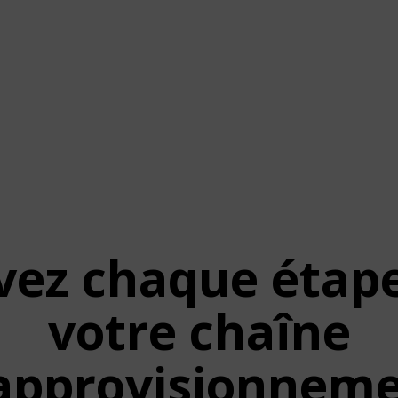
vez chaque étap
votre chaîne
approvisionnem