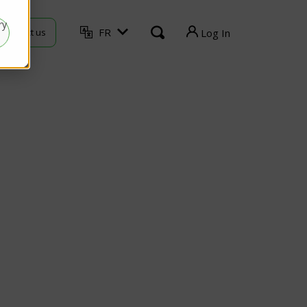
ry
FR
Contact us
Log In
TVU Producer
TVU Mediahub
TVU Channel
TVU Search
TVU Partyline
TVU Command Center
TVU Grid