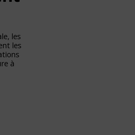
le, les
ent les
ations
ure à