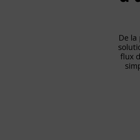
De la 
soluti
flux 
simp