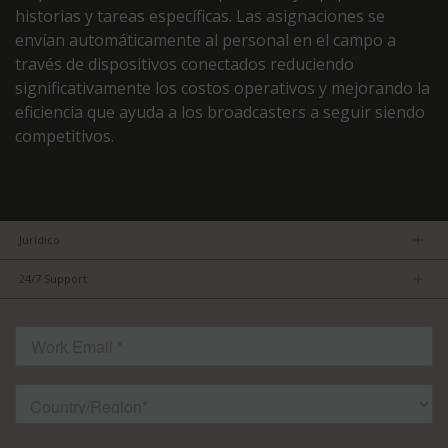
historias y tareas específicas. Las asignaciones se
envían automáticamente al personal en el campo a
través de dispositivos conectados reduciendo
significativamente los costos operativos y mejorando la
eficiencia que ayuda a los broadcasters a seguir siendo
competitivos.
Jurídico
Términos y condiciones
24/7 Support
Aviso de privacidad
Consejos principales para obtener lo mejor de TVU
POLÍTICA DE SEGURIDAD DE LA INFORMACIÓN ENS
FAQs
contáctenos