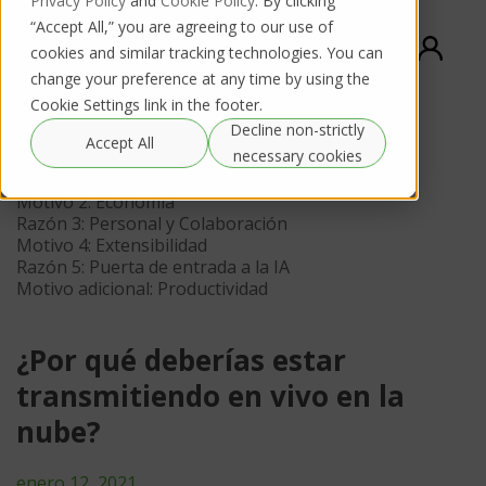
Privacy Policy
and
Cookie Policy
. By clicking
“Accept All,” you are agreeing to our use of
cookies and similar tracking technologies. You can
change your preference at any time by using the
Cookie Settings link in the footer.
Decline non-strictly
Contenido
Accept All
necessary cookies
Motivo 1: Salud y seguridad
Motivo 2: Economía
Razón 3: Personal y Colaboración
Motivo 4: Extensibilidad
Razón 5: Puerta de entrada a la IA
Motivo adicional: Productividad
¿Por qué deberías estar
transmitiendo en vivo en la
nube?
enero 12, 2021