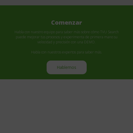
Comenzar
Habla con nuestro equipo para saber más sobre cómo TVU Search
puede mejorar tus procesos y experimenta de primera mano su
velocidad y precisión con una DEMO.
Habla con nuestros expertos para saber más.
Hablemos