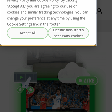
Privacy Policy
and
Cookie Policy
. By clicking
“Accept All,” you are agreeing to our use of
cookies and similar tracking technologies. You can
change your preference at any time by using the
Cookie Settings link in the footer.
Solicita tu DEMO
Download PDF
Decline non-strictly
Accept All
necessary cookies