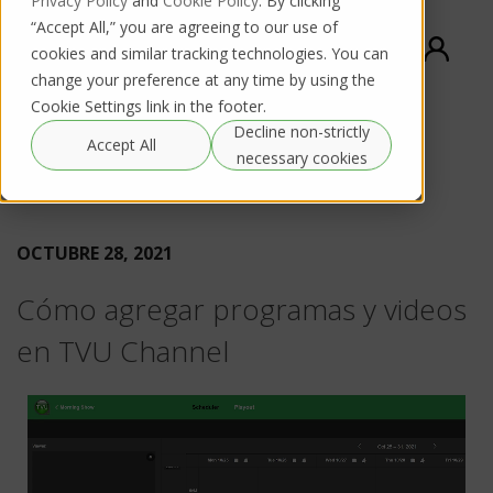
Privacy Policy
and
Cookie Policy
. By clicking
“Accept All,” you are agreeing to our use of
cookies and similar tracking technologies. You can
change your preference at any time by using the
Cookie Settings link in the footer.
Decline non-strictly
Accept All
necessary cookies
GO BACK TO ALL TIPS
OCTUBRE 28, 2021
Cómo agregar programas y videos
en TVU Channel