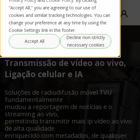
Privacy Policy
and
Cookie Policy
. By clicking
“Accept All,” you are agreeing to our use of
cookies and similar tracking technologies. You can
change your preference at any time by using the
Cookie Settings link in the footer.
Decline non-strictly
Accept All
necessary cookies
Transmissão de vídeo ao vivo,
Ligação celular e IA
Soluções de radiodifusão móvel TVU
fundamentalmente
mudou a reportagem de notícias e o
streaming ao vivo,
permitindo transmitir mais ip vídeo ao vivo
de alta qualidade
enriquecido com metadados, de qualquer