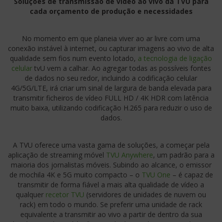
Soluções de transmissão de vídeo ao vivo da TVU para
cada orçamento de produção e necessidades
No momento em que planeia viver ao ar livre com uma
conexão instável à internet, ou capturar imagens ao vivo de alta
qualidade sem fios num evento lotado,
a tecnologia de ligação
celular
tvU vem a calhar. Ao agregar todas as possíveis fontes
de dados no seu redor, incluindo a codificação celular
4G/5G/LTE, irá criar um sinal de largura de banda elevada para
transmitir ficheiros de vídeo FULL HD / 4K HDR com latência
muito baixa, utilizando codificação H.265 para reduzir o uso de
dados.
A TVU oferece uma vasta gama de soluções, a começar pela
aplicação de streaming móvel
TVU Anywhere
, um padrão para a
maioria dos jornalistas móveis. Subindo ao alcance, o emissor
de mochila 4K e 5G muito compacto – o
TVU One
– é capaz de
transmitir de forma fiável a mais alta qualidade de vídeo a
qualquer
recetor TVU
(servidores de unidades de nuvem ou
rack) em todo o mundo. Se preferir uma unidade de rack
equivalente a transmitir ao vivo a partir de dentro da sua