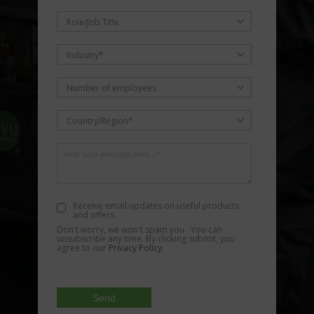
Role/Job Title
Industry*
Number of employees
Country/Region*
Receive email updates on useful products
and offers.
Don't worry, we won't spam you. You can
unsubscribe any time. By clicking submit, you
agree to our
Privacy Policy
.