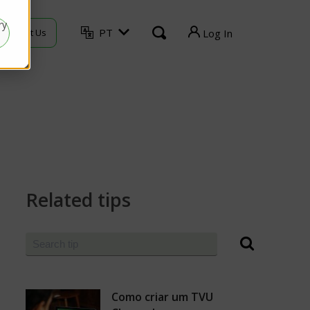
ry
PT
Contact Us
Log In
TVU Producer
TVU Mediahub
TVU Channel
TVU Search
Related tips
TVU Partyline
TVU Command Center
TVU Home
Como criar um TVU
Log out