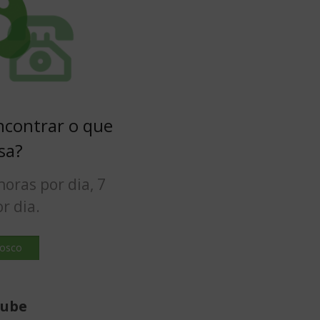
contrar o que
sa?
oras por dia, 7
r dia.
nosco
Tube