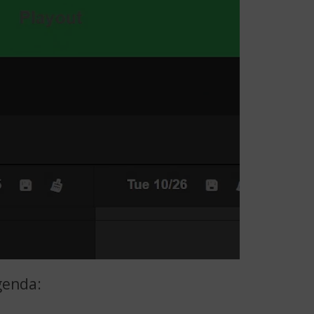
genda: