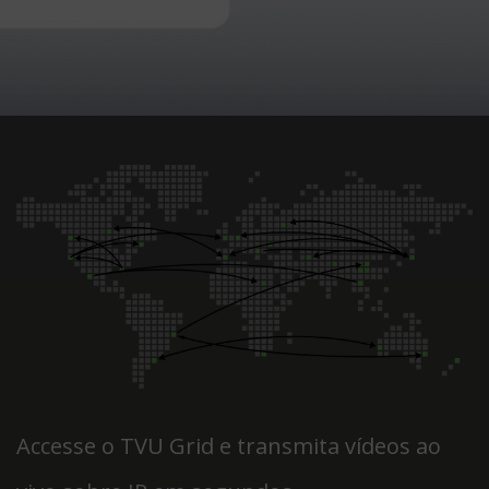
Accesse o TVU Grid e transmita vídeos ao