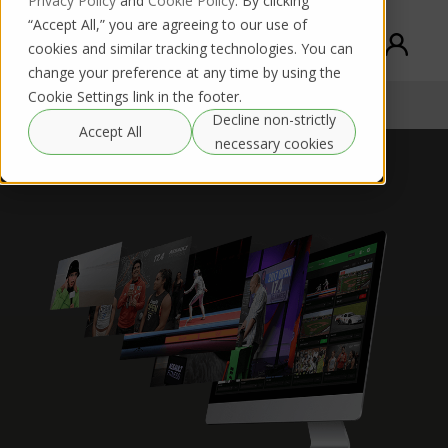
Privacy Policy
and
Cookie Policy
. By clicking
“Accept All,” you are agreeing to our use of
cookies and similar tracking technologies. You can
change your preference at any time by using the
Cookie Settings link in the footer.
TVU Grid
Comprar / Alugar
Documentation
Decline non-strictly
Accept All
necessary cookies