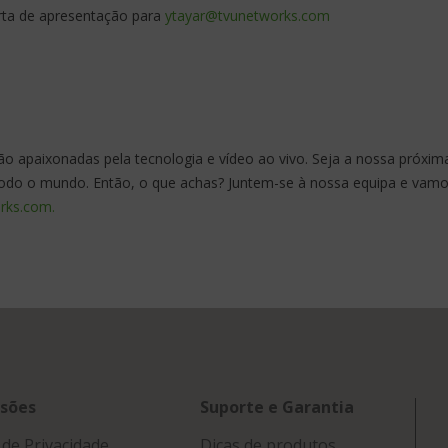
rta de apresentação para
ytayar@tvunetworks.com
o apaixonadas pela tecnologia e vídeo ao vivo. Seja a nossa próxim
todo o mundo. Então, o que achas? Juntem-se à nossa equipa e vamo
rks.com.
sões
Suporte e Garantia
a de Privacidade
Dicas de produtos