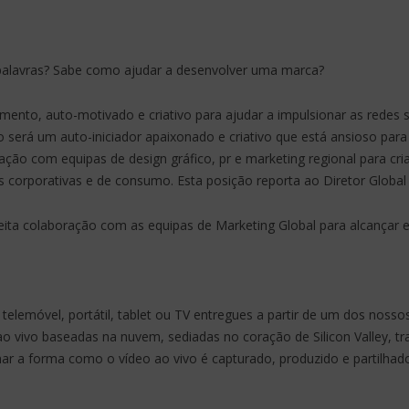
palavras? Sabe como ajudar a desenvolver uma marca?
mento, auto-motivado e criativo para ajudar a impulsionar as redes s
 será um auto-iniciador apaixonado e criativo que está ansioso para 
ação com equipas de design gráfico, pr e marketing regional para cr
s corporativas e de consumo. Esta posição reporta ao Diretor Global
treita colaboração com as equipas de Marketing Global para alcançar 
 telemóvel, portátil, tablet ou TV entregues a partir de um dos no
ao vivo baseadas na nuvem, sediadas no coração de Silicon Valley, t
mar a forma como o vídeo ao vivo é capturado, produzido e partilha