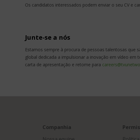
Os candidatos interessados podem enviar o seu CV e ca
Junte-se a nós
Estamos sempre à procura de pessoas talentosas que sã
global dedicada a impulsionar a inovação em vídeo em 
carta de apresentação e retome para
careers@tvunetwo
Companhia
Permis
Nossa equipe
Polític