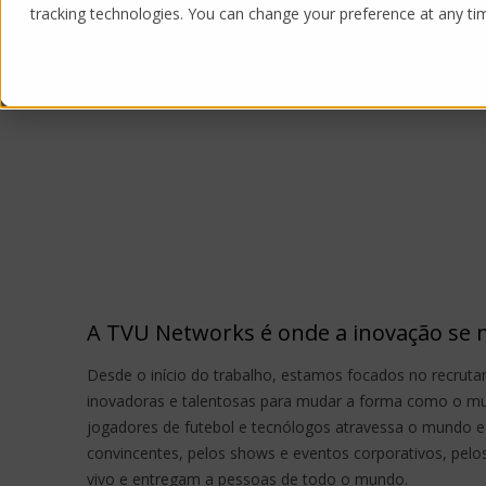
tracking technologies. You can change your preference at any time
Products
Solutions
A TVU Networks é onde a inovação se m
Desde o início do trabalho, estamos focados no recrut
inovadoras e talentosas para mudar a forma como o mun
jogadores de futebol e tecnólogos atravessa o mundo e
convincentes, pelos shows e eventos corporativos, pelo
vivo e entregam a pessoas de todo o mundo.