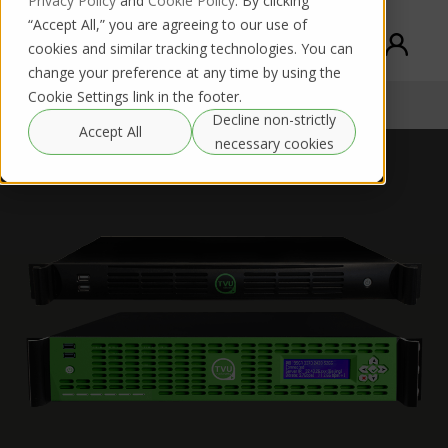
Privacy Policy
and
Cookie Policy
. By clicking
“Accept All,” you are agreeing to our use of
cookies and similar tracking technologies. You can
change your preference at any time by using the
Cookie Settings link in the footer.
TVU MLink
Comprar / Alugar
Documentation
Decline non-strictly
Accept All
necessary cookies