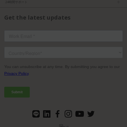
求人
24時間サポート
利用規約
パートナーになる
製品情報
FCC／CE認証
Get the latest updates
お問い合わせ
ISO認証
よくある質問
ライセンスドコンテンツ
TVU Partyline規約