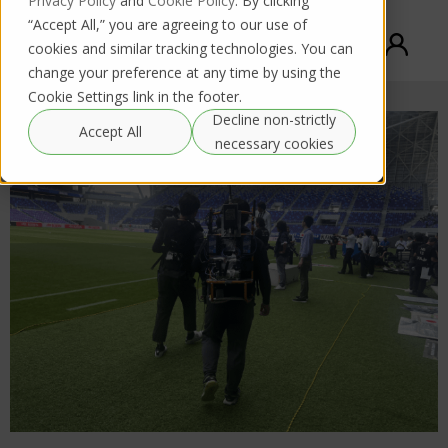
Privacy Policy
and
Cookie Policy
. By clicking
“Accept All,” you are agreeing to our use of
cookies and similar tracking technologies. You can
change your preference at any time by using the
Cookie Settings link in the footer.
Decline non-strictly
Accept All
necessary cookies