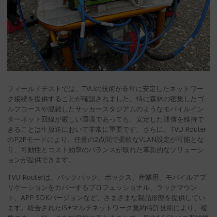
フィールドテストでは、TVUの技術が非常に安定したネットワー
ク接続を提供することが確認されました。特に森林の密集したゴ
ルフコースや混雑したサッカースタジアムのようなモバイルイン
ターネット回線が厳しい環境であっても、安定した通信を維持で
きることは生放送において非常に重要です。さらに、TVU Router
のP2Pモードにより、任意の2点間で柔軟なVLAN設定が可能とな
り、可動性とコスト効率のバランスが取れた革新的なソリューシ
ョンが提供できます。
TVU Routerは、バックパック、ボックス、産業用、モバイルアプ
リケーションをカバーするプロフェッショナル、ラックマウン
ト、APP SDKバージョンなど、さまざまな製品形態を提供してい
ます。統合されたIS+マルチネットワーク集約特許技術により、複