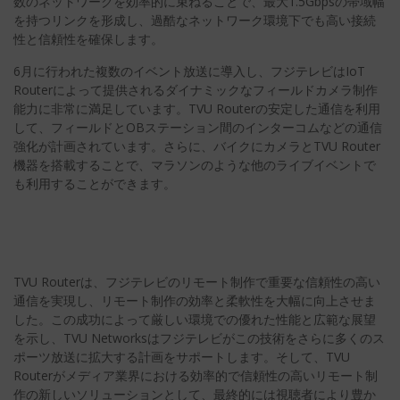
数のネットワークを効率的に束ねることで、最大1.5Gbpsの帯域幅
を持つリンクを形成し、過酷なネットワーク環境下でも高い接続
性と信頼性を確保します。
6月に行われた複数のイベント放送に導入し、フジテレビはIoT
Routerによって提供されるダイナミックなフィールドカメラ制作
能力に非常に満足しています。TVU Routerの安定した通信を利用
して、フィールドとOBステーション間のインターコムなどの通信
強化が計画されています。さらに、バイクにカメラとTVU Router
機器を搭載することで、マラソンのような他のライブイベントで
も利用することができます。
TVU Routerは、フジテレビのリモート制作で重要な信頼性の高い
通信を実現し、リモート制作の効率と柔軟性を大幅に向上させま
した。この成功によって厳しい環境での優れた性能と広範な展望
を示し、TVU Networksはフジテレビがこの技術をさらに多くのス
ポーツ放送に拡大する計画をサポートします。そして、TVU
Routerがメディア業界における効率的で信頼性の高いリモート制
作の新しいソリューションとして、最終的には視聴者により豊か