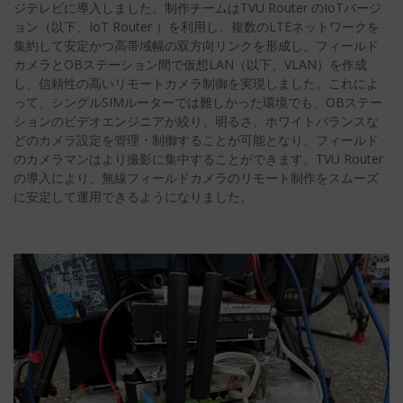
ジテレビに導入しました。制作チームはTVU Router のIoTバージ
ョン（以下、IoT Router ）を利用し、複数のLTEネットワークを
集約して安定かつ高帯域幅の双方向リンクを形成し、フィールド
カメラとOBステーション間で仮想LAN（以下、VLAN）を作成
し、信頼性の高いリモートカメラ制御を実現しました。これによ
って、シングルSIMルーターでは難しかった環境でも、OBステー
ションのビデオエンジニアが絞り、明るさ、ホワイトバランスな
どのカメラ設定を管理・制御することが可能となり、フィールド
のカメラマンはより撮影に集中することができます。TVU Router
の導入により、無線フィールドカメラのリモート制作をスムーズ
に安定して運用できるようになりました。