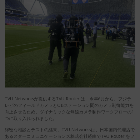
TVU Networksが提供するTVU Router は、今年6月から、フジテ
レビのフィールドカメラとOBステーション間のカメラ制御能力を
向上させるため、ダイナミックな無線カメラ制作ワークフローの1
つに取り入れられました。
綿密な相談とテストの結果、TVU Networksは、日本国内代理店で
あるスターコミュニケーションズ株式会社経由でTVU Router をフ