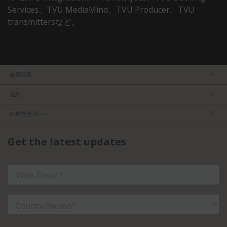
Services、TVU MediaMind、TVU Producer、TVU
transmittersなど。
企業情報
ＴＶＵについて
規約
マネージメントチーム
プライバシーポリシー
求人
24時間サポート
利用規約
パートナーになる
製品情報
FCC／CE認証
Get the latest updates
お問い合わせ
ISO認証
よくある質問
ライセンスドコンテンツ
TVU Partyline規約