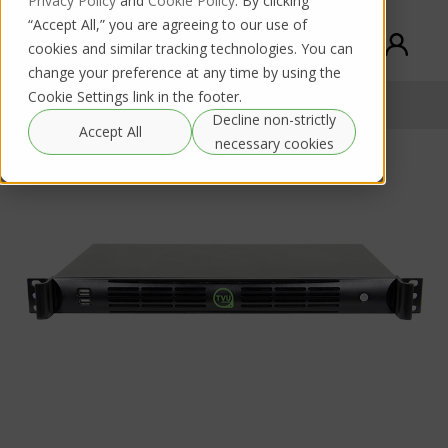
Privacy Policy
and
Cookie Policy
. By clicking
“Accept All,” you are agreeing to our use of
cookies and similar tracking technologies. You can
change your preference at any time by using the
Cookie Settings link in the footer.
TVU G-Link
購入/レンタル
Documentation
Decline non-strictly
Accept All
necessary cookies
シンプルで信頼性の高いポイントツーポイン
ト伝送