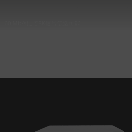
60 Mb/sにて8K信号伝送可能
接続中の帯域幅変動時にも安定した伝送を維持できるVBR
エンコーディング対応。 商用インターネット上で最大
300Mb/sのビットレートにて低遅延伝送可能。