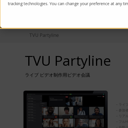
tracking technologies. You can change your preference at any time
Products
Solutions
TVU Partyline
TVU Partyline
ライブ ビデオ制作用ビデオ会議
– ラ
– 参
– リ
– フ
– 自