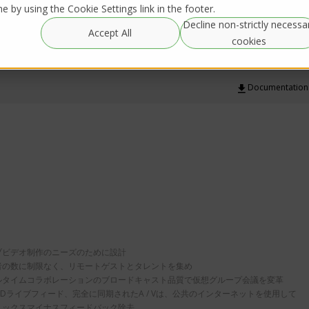
 by using the Cookie Settings link in the footer.
Decline non-strictly necessa
グローバルレンタル-
Resources
IRL Streaming
Accept All
Global Rentals
cookies
Documentation
イブビデオ制作のニーズのために設計
加者の数に制限なく、リモートゲストとタレントを集め
アルタイムコラボレーションのブロードキャスト品質で仮想グループ会議を変革
ルHDライブフィード、完全に同期されたA / Vは、公共のインターネットを使用して
動ミックスマイナスフィードバック除去