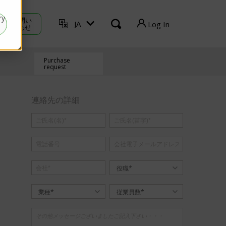
ry
お 問い
JA
Log In
合わせ
TVU Producer
Purchase
request
TVU Mediahub
連絡先の詳細
TVU Channel
ログアウト
役職*
業種*
従業員数*