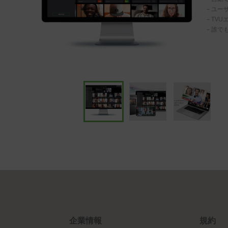
– ユ
– T
– 誰
企業情報
規約