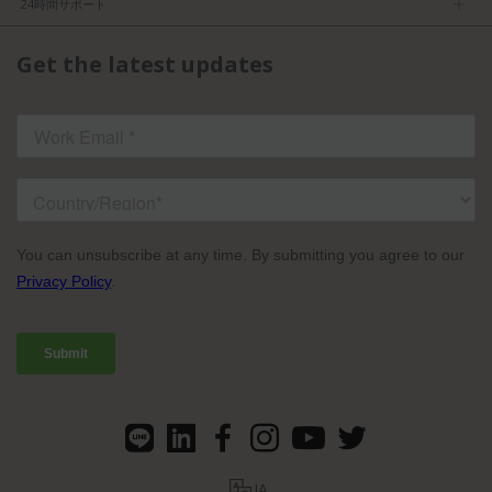
24時間サポート
利用規約
パートナーになる
製品情報
FCC／CE認証
Get the latest updates
お問い合わせ
ISO認証
よくある質問
ライセンスドコンテンツ
TVU Partyline規約
JA