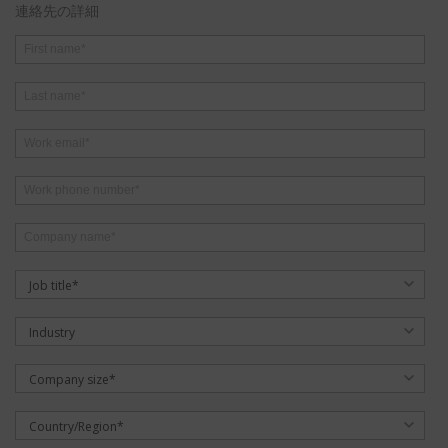
連絡先の詳細
Job title*
Industry
Company size*
Country/Region*