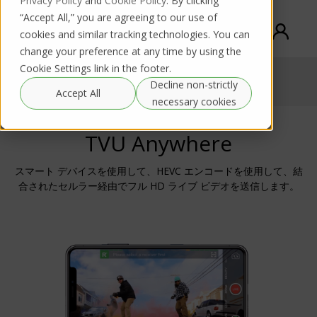
Privacy Policy
and
Cookie Policy
. By clicking
“Accept All,” you are agreeing to our use of
cookies and similar tracking technologies. You can
change your preference at any time by using the
Cookie Settings link in the footer.
TVU Anywhere
Decline non-strictly
Documentation
Accept All
Product request
necessary cookies
TVU Anywhere
スマート デバイスを使用して、HEVC エンコードを使用して、結
合されたセルラー経由でフル HD ライブ ビデオを送信します。