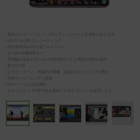
– 最新のスマートフォン、iOSとアンドロイドと互換性があります
– HEVC / H.265 エンコーディング
– 特許取得済みIS+伝送アルゴリズム
– 0.5 秒の待機時間まで
– 帯域幅を強化するために内部SIMカードと周辺のWiFiを集約
– 双方向 IFB
– ビデオリターン、画像内の画像、記録されたクリップを再生
– 同時ストリーミングと録音
– DJIデバイスとの互換性
– セキュリティ: AE 暗号化を有効にするオプションを提供します。