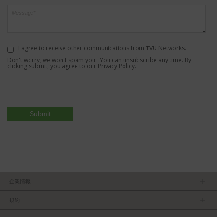
I agree to receive other communications from TVU Networks.
Don't worry, we won't spam you. You can unsubscribe any time. By
clicking submit, you agree to our
Privacy Policy
.
企業情報
ＴＶＵについて
規約
マネージメントチーム
プライバシーポリシー
求人