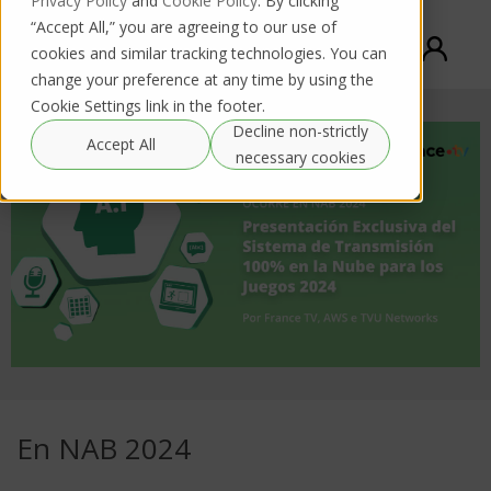
Privacy Policy
and
Cookie Policy
. By clicking
“Accept All,” you are agreeing to our use of
cookies and similar tracking technologies. You can
change your preference at any time by using the
Cookie Settings link in the footer.
Decline non-strictly
Accept All
necessary cookies
En NAB 2024