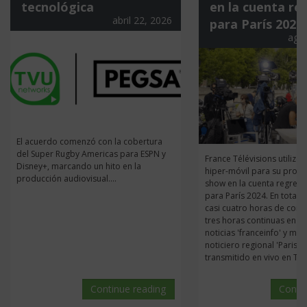
tecnológica
en la cuenta re
abril 22, 2026
para París 2024
ago
El acuerdo comenzó con la cobertura
del Super Rugby Americas para ESPN y
France Télévisions utilizó 
Disney+, marcando un hito en la
hiper-móvil para su progr
producción audiovisual....
show en la cuenta regresi
para París 2024. En total,
casi cuatro horas de conte
tres horas continuas en el
noticias 'franceinfo' y med
noticiero regional 'Paris I
transmitido en vivo en Twitc
Continue reading
Conti