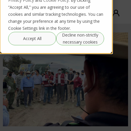
Privacy Policy
and
Cookie Policy
. By clicking
“Accept All,” you are agreeing to our use of
cookies and similar tracking technologies. You can
change your preference at any time by using the
Cookie Settings link in the footer.
Decline non-strictly
Accept All
necessary cookies