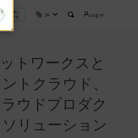
ry
お 問い
JA
Log In
合わせ
TVU Producer
TVU Mediahub
ネットワークスと
TVU Channel
セントクラウド、
ログアウト
クラウドプロダク
ンソリューション