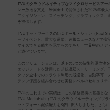
TVUのクラウドネイティブなマイクロサービスアー
レー放送を支え、米国全土で開催された2025年最
アクイジション、スイッチング、グラフィックス、
を提供します。
TVUネットワークスのCEOポール・シェン（Paul Sh
ーツイベント、重大な選挙、速報ニュースなどで実
マイズできる能力を示すものであり、世界中のメデ
と述べています。
このソリューションは、以下の5つの技術的優位性
エッジノードを活用した超低遅延ストリーミング、
タック全体でのクラウド利用の最適化、自動字幕・スマ
テンツ保護を組み合わせた実務レベルのセキュリテ
TVUのこれまでの実績は、この業務提携の基盤とな
TVU MediaHub（TVUのクラウドルーティ
ットフォーム配信能力を3倍に拡大しました。さら