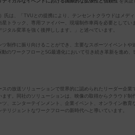
リティカルなイベントにおける国際的な拡張性と信頼性
を実証
eng）氏は、「TVUとの提携により、テンセントクラウドはメ
衛星トラック、専用ファイバー、現場制作車両を必要としてい
デジタル変革を強く後押しします。」と述べています。
ンツ制作に振り向けることができ、主要なスポーツイベントや
駆動のワークフローと5G最適化において引き続き革新を進め
ースの放送ソリューションで世界的に認められたリーダー企業で、
います。同社のソリューションは、映像の取得からクラウド制作
ーツ、エンターテインメント、企業イベント、オンライン教育な
ンテリジェントなワークフローの新時代へと導いています。