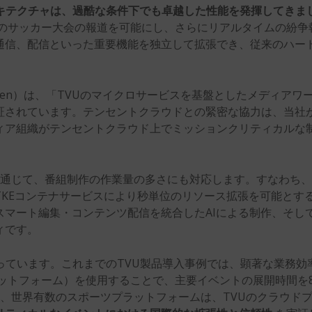
キテクチャは、
過酷な
条件下でも卓越した性能を発揮してきま
大のサッカー大会の報道を可能にし、さらにリアルタイムの紛
通信、配信といった重要機能を独立して拡張でき、従来のハー
en）
は
、「TVUのマイクロサービスを基盤としたメディアワ
証されています。テンセントクラウドとの緊密な協力は、当社
ィア組織がテンセントクラウド上でミッションクリティカルな
を通じて、番組制作の作業量の多さにも対応します。すなわち、
TKEコンテナサービスにより秒単位のリソース拡張を可能とす
ート編集・コンテンツ配信を統合したAIによる制作、そしてテ
ィです。
っています。これまでのTVU製品導入事例では、顕著な業務効
ングプラットフォーム）を使用することで、主要イベントの展開時間
に、世界有数のスポーツプラットフォームは、TVUのクラウド