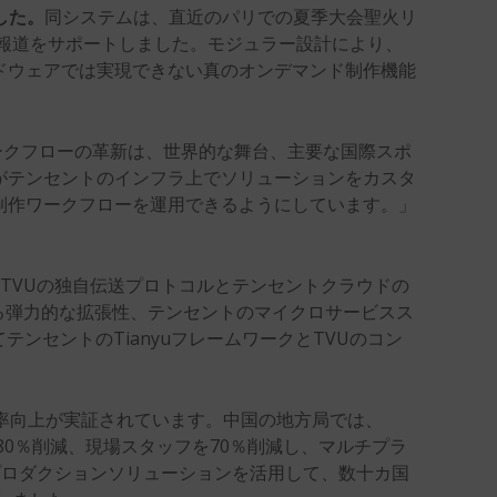
した。
同システムは、直近のパリでの夏季大会聖火リ
争報道をサポートしました。モジュラー設計により、
ドウェアでは実現できない真のオンデマンド制作機能
ークフローの革新は、世界的な舞台、主要な国際スポ
がテンセントのインフラ上でソリューションをカスタ
制作ワークフローを運用できるようにしています。」
TVUの独自伝送プロトコルとテンセントクラウドの
る弾力的な拡張性、テンセントのマイクロサービスス
ンセントのTianyuフレームワークとTVUのコン
率向上が実証されています。中国の
地方局では
、
を80％削減、現場スタッフを70％削減し、マルチプラ
プロダクションソリューションを活用して、数十カ国