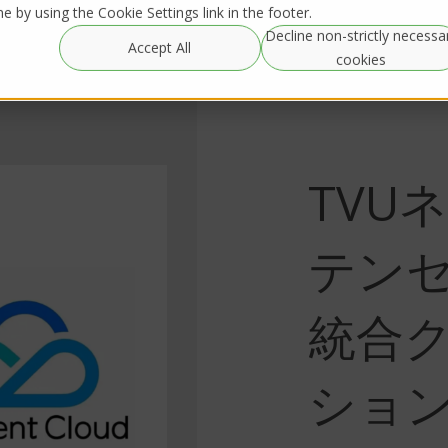
 by using the Cookie Settings link in the footer.
Decline non-strictly necessa
グローバルレンタル-
Resources
IRL Streaming
Accept All
Global Rentals
cookies
TVU
テン
統合
ショ