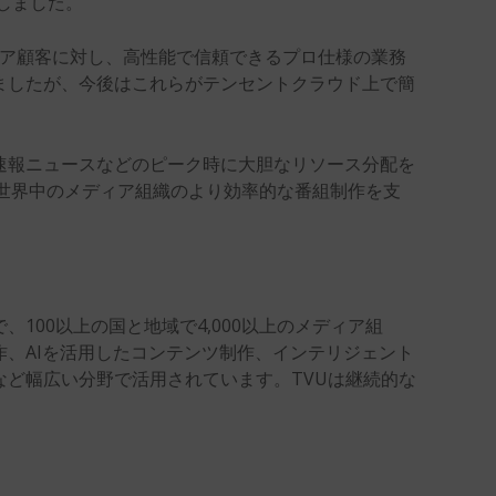
しました。
ディア顧客に対し、高性能で信頼できるプロ仕様の業務
ましたが、今後はこれらがテンセントクラウド上で簡
速報ニュースなどのピーク時に大胆なリソース分配を
、世界中のメディア組織のより効率的な番組制作を支
100以上の国と地域で4,000以上のメディア組
、AIを活用したコンテンツ制作、インテリジェント
ど幅広い分野で活用されています。TVUは継続的な