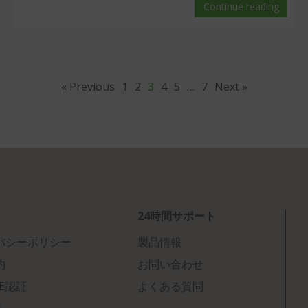
Continue reading
« Previous
1
2
3
4
5
…
7
Next »
24時間サポート
バシーポリシー
製品情報
約
お問い合わせ
CE認証
よくある質問