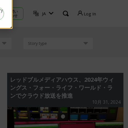
ry
お 問い
JA
Log In
合わせ
TVU Producer
TVU Mediahub
Story type
TVU Channel
ログアウト
レッドブルメディアハウス、2024年ウィ
ングス・フォー・ライフ・ワールド・ラ
ンでクラウド放送を推進
10月 31, 2024