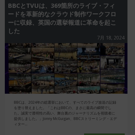
BBCとTVUは、369箇所のライブ・フィ
ードを革新的なクラウド制作ワークフロ
ーに収録、英国の選挙報道に革命を起こ
した
7月 18, 2024
BBCは、2024年の総選挙において、すべてのライブ放送の記録
を塗り替えました。「これはBBCの、まさに最高の瞬間でし
た。誠実で透明性の高い、舞台裏のジャーナリズムを視聴者に
提供しました。」Jonny McGuigan、BBCストリーミング・エデ
ィター...