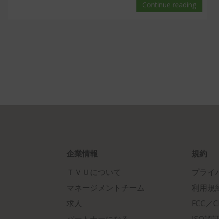
Continue reading
企業情報
規約
ＴＶＵについて
プライ
マネージメントチーム
利用規
求人
FCC／