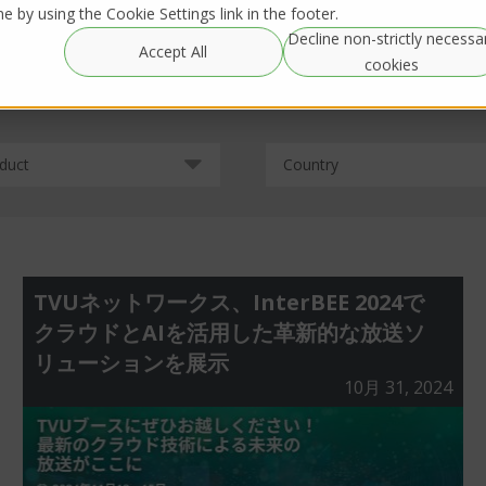
 by using the Cookie Settings link in the footer.
Decline non-strictly necessa
グローバルレンタル-
Resources
IRL Streaming
Accept All
Global Rentals
cookies
duct
Country
TVUネットワークス、InterBEE 2024で
クラウドとAIを活用した革新的な放送ソ
リューションを展示
10月 31, 2024