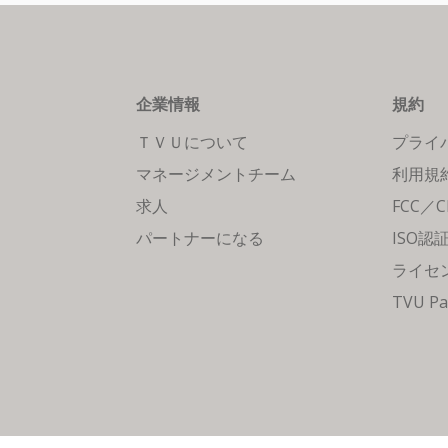
企業情報
規約
ＴＶＵについて
プライ
マネージメントチーム
利用規
求人
FCC／
パートナーになる
ISO認
ライセ
TVU Pa