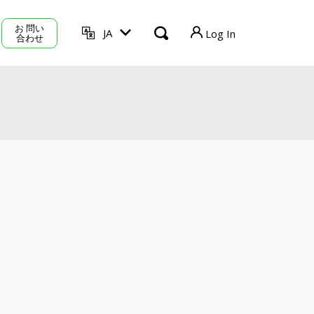
お 問い
JA
Log In
合わせ
TVU Producer
TVU Mediahub
TVU Channel
ログアウト