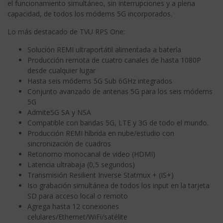
el funcionamiento simultáneo, sin interrupciones y a plena
capacidad, de todos los módems 5G incorporados.
Lo más destacado de TVU RPS One:
Solución REMI ultraportátil alimentada a batería
Producción remota de cuatro canales de hasta 1080P
desde cualquier lugar
Hasta seis módems 5G Sub 6GHz integrados
Conjunto avanzado de antenas 5G para los seis módems
5G
Admite5G SA y NSA
Compatible con bandas 5G, LTE y 3G de todo el mundo.
Producción REMI híbrida en nube/estudio con
sincronización de cuadros
Retonorno monocanal de video (HDMI)
Latencia ultrabaja (0,5 segundos)
Transmisión Resilient Inverse Statmux + (IS+)
Iso grabación simultánea de todos los input en la tarjeta
SD para acceso local o remoto
Agrega hasta 12 conexiones
celulares/Ethernet/WiFi/satélite