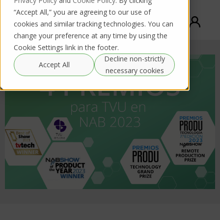
Privacy Policy
and
Cookie Policy
. By clicking
“Accept All,” you are agreeing to our use of
cookies and similar tracking technologies. You can
change your preference at any time by using the
Cookie Settings link in the footer.
Decline non-strictly
Accept All
necessary cookies