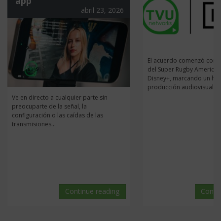
app
abril 23, 2026
El acuerdo comenzó con l
del Super Rugby Americas
Disney+, marcando un hito
producción audiovisual....
Ve en directo a cualquier parte sin
preocuparte de la señal, la
configuración o las caídas de las
transmisiones...
Continue reading
Conti