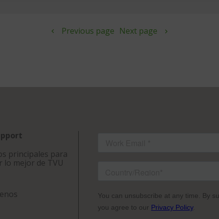
Previous page
Next page
upport
s principales para
r lo mejor de TVU
tenos