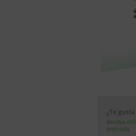
¿Te gusta 
Reciba inf
entrada.