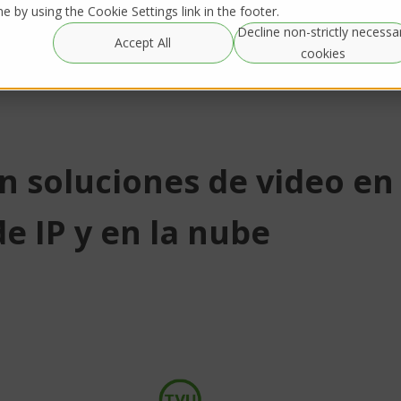
 by using the Cookie Settings link in the footer.
Decline non-strictly necessa
Resources
IRL Streaming
Accept All
Alquileres globales
c
cookies
n soluciones de video en
e IP y en la nube