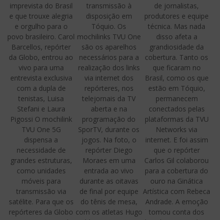
imprevista do Brasil
transmissão à
de jornalistas,
e que trouxe alegria
disposição em
produtores e equipe
e orgulho para o
Tóquio. Os
técnica. Mas nada
povo brasileiro. Carol
mochilinks TVU One
disso afeta a
Barcellos, repórter
são os aparelhos
grandiosidade da
da Globo, entrou ao
necessários para a
cobertura. Tanto os
vivo para uma
realização dos links
que ficaram no
entrevista exclusiva
via internet dos
Brasil, como os que
com a dupla de
repórteres, nos
estão em Tóquio,
tenistas, Luisa
telejornais da TV
permanecem
Stefani e Laura
aberta e na
conectados pelas
Pigossi O mochilink
programação do
plataformas da TVU
TVU One 5G
SporTV, durante os
Networks via
dispensa a
jogos. Na foto, o
internet. E foi assim
necessidade de
repórter Diego
que o repórter
grandes estruturas,
Moraes em uma
Carlos Gil colaborou
como unidades
entrada ao vivo
para a cobertura do
móveis para
durante as oitavas
ouro na Ginática
transmissão via
de final por equipe
Artística com Rebeca
satélite. Para que os
do tênis de mesa,
Andrade. A emoção
repórteres da Globo
com os atletas Hugo
tomou conta dos