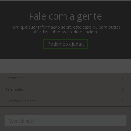
Fale com a gente
Para qualquer informação sobre este caso ou para outras
dúvidas sobre os produtos acima
Podemos ajudar.
Companhia
Nossa equipe
Permissões
Carreiras
Política de Privacidade
Parceiros
Suporte e Garantia
Termos e Condições
Dicas de produtos
FCC/CE Compliance
FAQ
ISO Compliance
Contato
Conteúdo Licenciado
Termos de Serviço: TVU Partyline