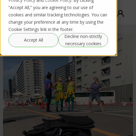
Privacy Policy
and
Cookie Policy
. By clicking
“Accept All,” you are agreeing to our use of
cookies and similar tracking technologies. You can
change your preference at any time by using the
Cookie Settings link in the footer.
Decline non-strictly
Accept All
necessary cookies