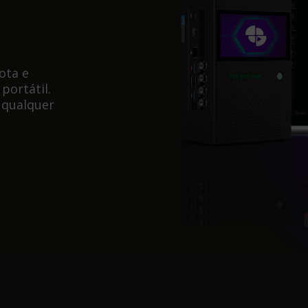
ota e
ortátil.
 qualquer