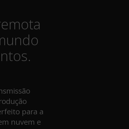
remota
 mundo
ntos.
ansmissão
produção
feito para a
 em nuvem e