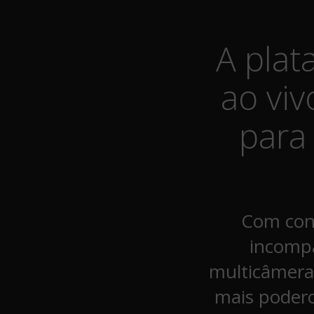
A pla
ao vi
para
Com cone
incompa
multicâmera
mais poder