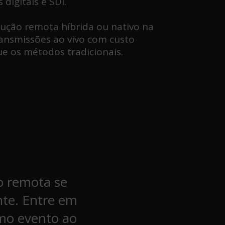
digitais e SDI.
ução remota híbrida ou nativo na
ansmissões ao vivo com custo
e os métodos tradicionais.
o remota se
nte. Entre em
imo evento ao