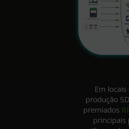
Em locais 
produção SDI
premiados
RP
principais