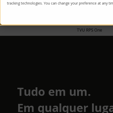
tracking technologies. You can change your preference at any time
Products
Solutions
TVU RPS One
Tudo em um.
Em qualquer luga