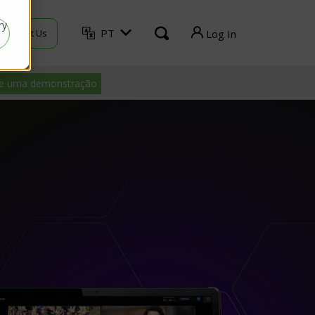
ry
PT
Contact Us
Log In
TVU Producer
ite uma demonstração
TVU Mediahub
TVU Channel
TVU Search
TVU Partyline
TVU Command Center
TVU Home
Log out