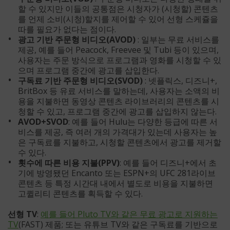
할 수 있지만 이들의 공통점은 시청자가 (시청할) 콘텐츠
를 언제 소비(시청)할지를 제어할 수 있어 선형 스케쥴을
따를 필요가 없다는 점이다.
광고 기반 주문형 비디오(AVOD)
: 일부는 무료 서비스를
제공, 예를 들어 Peacock, Freevee 및 Tubi 등이 있으며,
사용자는 주문 방식으로 프로그램과 영화를 시청할 수 있
으며 프로그램 중간에 광고를 삽입한다.
구독료 기반 주문형 비디오(SVOD)
: 넷플릭스, 디즈니+,
BritBox 등 유료 서비스를 말하는데, 사용자는 소액의 비
용을 지불하면 동영상 콘텐츠 라이브러리의 콘텐츠를 시
청할 수 있고, 프로그램 중간에 광고를 삽입하지 않는다.
AVOD+SVOD
: 예를 들어 Hulu는 다양한 등급에 따른 서
비스를 제공, 즉 여러 개의 가격대가 있는데 사용자는 높
은 구독료를 지불하고, 시청할 콘텐츠에서 광고를 제거할
수 있다.
횟수에 따른 비용 지불(PPV)
: 예를 들어 디즈니+에서 초
기에 방영됐던 Encanto 또는 ESPN+의 UFC 281라이브
콘텐츠 등 특정 시간대 내에서 별도로 비용을 지불하면
고퀼리티 콘텐츠를 획득할 수 있다.
선형 TV
:
예를 들어 Pluto TV와 같은 무료 광고로 지원하는
TV
(FAST) 제품; 또는 유튜브 TV와 같은 구독료를 기반으로