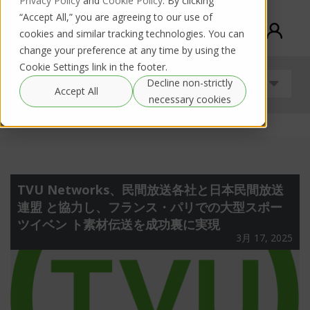
Privacy Policy
and
Cookie Policy
. By clicking
“Accept All,” you are agreeing to our use of
cookies and similar tracking technologies. You can
change your preference at any time by using the
Cookie Settings link in the footer.
Decline non-strictly
Guides
Accept All
necessary cookies
TVU Networks、民間放送各社と日本民間放送
連盟 と協力し、フランス・パリでの大型スポー
ツイベン ト素材伝送を成功裏に実現
3月 17, 2025