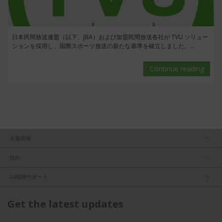
日本民間放送連盟（以下、JBA）および加盟民間放送各社が TVU ソリュー
ションを採用し、国際スポーツ放送の新たな基準を確立しました。...
Continue reading
企業情報
ＴＶＵについて
規約
マネージメントチーム
プライバシーポリシー
求人
24時間サポート
利用規約
パートナーになる
製品情報
FCC／CE認証
Get the latest updates
お問い合わせ
ISO認証
よくある質問
ライセンスドコンテンツ