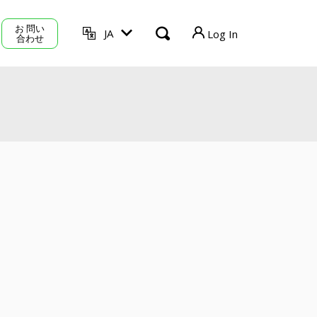
お 問い
JA
Log In
合わせ
TVU Producer
TVU Mediahub
TVU Channel
ログアウト