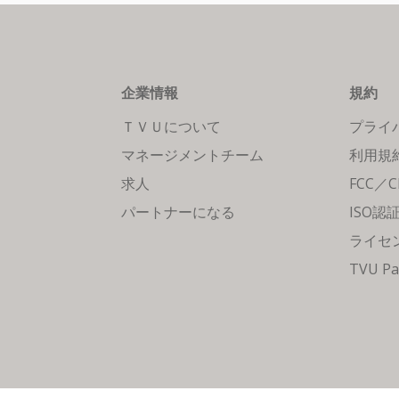
企業情報
規約
ＴＶＵについて
プライ
マネージメントチーム
利用規
求人
FCC／
パートナーになる
ISO認
ライセ
TVU Pa