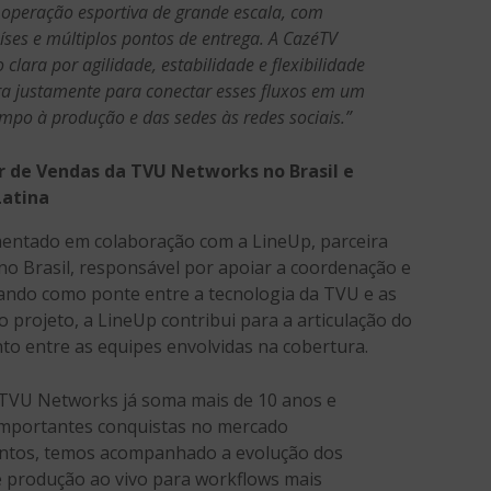
peração esportiva de grande escala, com
íses e múltiplos pontos de entrega. A CazéTV
ara por agilidade, estabilidade e flexibilidade
ra justamente para conectar esses fluxos em um
mpo à produção e das sedes às redes sociais.”
r de Vendas da TVU Networks no Brasil e
Latina
mentado em colaboração com a LineUp, parceira
o Brasil, responsável por apoiar a coordenação e
uando como ponte entre a tecnologia da TVU e as
 projeto, a LineUp contribui para a articulação do
to entre as equipes envolvidas na cobertura.
 TVU Networks já soma mais de 10 anos e
importantes conquistas no mercado
Juntos, temos acompanhado a evolução dos
e produção ao vivo para workflows mais