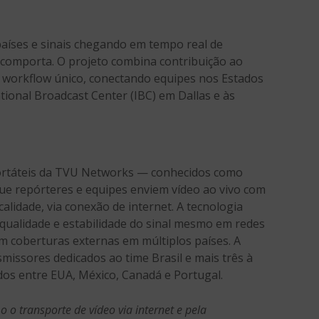
países e sinais chegando em tempo real de
l comporta. O projeto combina contribuição ao
m workflow único, conectando equipes nos Estados
tional Broadcast Center (IBC) em Dallas e às
ortáteis da TVU Networks — conhecidos como
e repórteres e equipes enviem vídeo ao vivo com
calidade, via conexão de internet. A tecnologia
 qualidade e estabilidade do sinal mesmo em redes
m coberturas externas em múltiplos países. A
missores dedicados ao time Brasil e mais três à
dos entre EUA, México, Canadá e Portugal.
 o transporte de vídeo via internet e pela