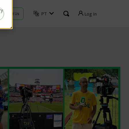
ry
PT
Contact Us
Log In
TVU Producer
TVU Mediahub
TVU Channel
TVU Search
TVU Partyline
TVU Command Center
TVU Home
Log out