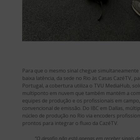
Para que o mesmo sinal chegue simultaneamente 
baixa latência, da sede no Rio às Casas CazéTV, 
Portugal, a cobertura utiliza o TVU MediaHub, sol
multiponto em nuvem que também mantém a comun
equipes de produção e os profissionais em camp
convencional de emissão. Do IBC em Dallas, múlti
núcleo de produção no Rio via encoders profissio
prontos para integrar o fluxo da CazéTV.
“O desafio não está apenas em receber sinais d