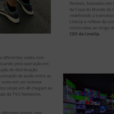
flexíveis, baseados em 
da Copa do Mundo da 
redefinindo a transmis
LineUp e reflexo da con
construídas ao longo de
CEO da LineUp.
a diferentes sedes com
passando pela operação em
ução de distribuição
icação de áudio entre as
o, como em um sistema
plos sinais em 4K chegam ao
nais da TVU Networks,
e diferentes pontos, mas