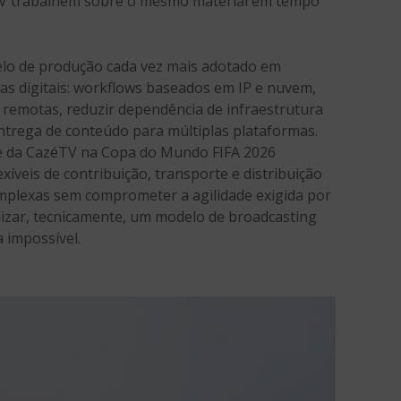
TV trabalhem sobre o mesmo material em tempo
lo de produção cada vez mais adotado em
as digitais: workflows baseados em IP e nuvem,
 remotas, reduzir dependência de infraestrutura
 entrega de conteúdo para múltiplas plataformas.
e da CazéTV na Copa do Mundo FIFA 2026
íveis de contribuição, transporte e distribuição
plexas sem comprometer a agilidade exigida por
ilizar, tecnicamente, um modelo de broadcasting
 impossível.