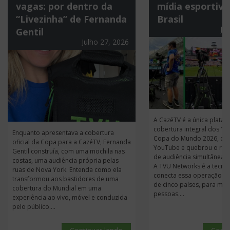
vagas: por dentro da
mídia esportiva
“Livezinha” de Fernanda
Brasil
Ju
Gentil
Julho 27, 2026
A CazéTV é a única plata
cobertura integral dos 10
Enquanto apresentava a cobertura
Copa do Mundo 2026, de 
oficial da Copa para a CazéTV, Fernanda
YouTube e quebrou o rec
Gentil construía, com uma mochila nas
de audiência simultânea n
costas, uma audiência própria pelas
A TVU Networks é a tecno
ruas de Nova York. Entenda como ela
conecta essa operação em
transformou aos bastidores de uma
de cinco países, para mil
cobertura do Mundial em uma
pessoas....
experiência ao vivo, móvel e conduzida
pelo público....