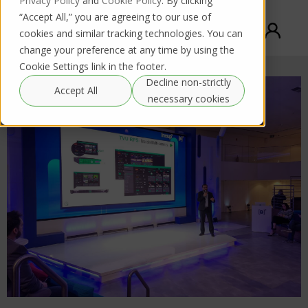
Privacy Policy
and
Cookie Policy
. By clicking
“Accept All,” you are agreeing to our use of
cookies and similar tracking technologies. You can
change your preference at any time by using the
Cookie Settings link in the footer.
Decline non-strictly
Accept All
necessary cookies