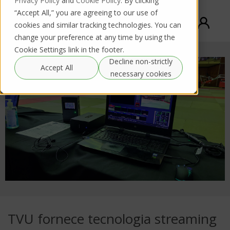
Privacy Policy
and
Cookie Policy
. By clicking
“Accept All,” you are agreeing to our use of
cookies and similar tracking technologies. You can
change your preference at any time by using the
Cookie Settings link in the footer.
Decline non-strictly
Accept All
necessary cookies
TVU fornece tecnologia streaming