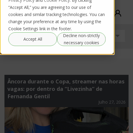
Privacy Policy
and
Cookie Policy
. By clicking
“Accept All,” you are agreeing to our use of
cookies and similar tracking technologies. You can
change your preference at any time by using the
Cookie Settings link in the footer.
Decline non-strictly
Sem categoria
Accept All
necessary cookies
Âncora durante o Copa, streamer nas horas
vagas: por dentro da “Livezinha” de
Fernanda Gentil
Julho 27, 2026