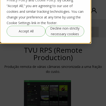
Privacy Policy
and
Cookie Policy
. By clicking
“Accept All,” you are agreeing to our use of
cookies and similar tracking technologies. You can
change your preference at any time by using the
Cookie Settings link in the footer.
Sistema de Produção Remota TVU (RPS)
Decline non-strictly
Purchase
Accept All
Rental request
Documentation
request
necessary cookies
TVU RPS (Remote
Production)
Produção remota de várias câmaras sincronizada a uma fração
do custo.