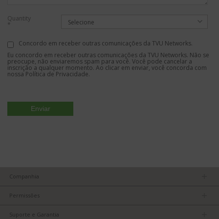
Quantity
Selecione
*
Concordo em receber outras comunicações da TVU Networks.
Eu concordo em receber outras comunicações da TVU Networks. Não se
preocupe, não enviaremos spam para você. Você pode cancelar a
inscrição a qualquer momento. Ao clicar em enviar, você concorda com
nossa
Política de Privacidade.
Companhia
Nossa equipe
Permissões
Carreiras
Política de Privacidade
Parceiros
Suporte e Garantia