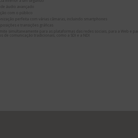
cia inferior a um segundo
r de áudio avançado
ação com o público
onização perfeita com várias câmaras, incluindo smartphones
posições e transições gráficas
mite simultaneamente para as plataformas das redes sociais, para a Web e pa
s de comunicação tradicionais, como a SDI e a NDI