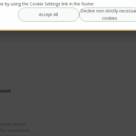
 by using the Cookie Settings link in the footer.
Decline non-strictly necessa
Resources
IRL Streaming
Accept All
Alugueis Globais
cookies
nuvem
ilidade perfeita
alha remotamente