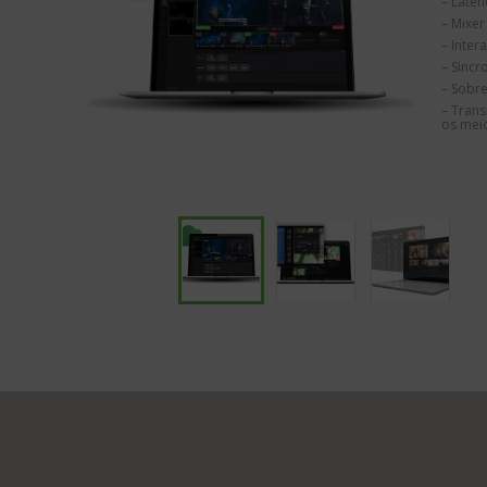
– Latên
– Mixe
– Inter
– Sincr
– Sobre
– Trans
os meio