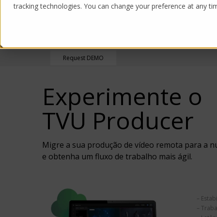
tracking technologies. You can change your preference at any time
Products
Solutions
Request DEMO
Experimente o
TVU Producer
Migre a sua produção de vídeo remota para a 
e obtenha um fluxo de trabalho mais ágil.
– Estab
– Trab