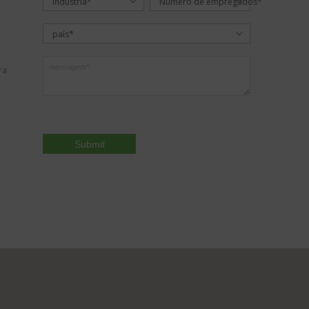
Indústria*
Número de empregados*
país*
ra