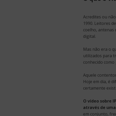
Acredites ou não
1990. Leitores d
coelho, antenas 
digital.
Mas não era o qu
utilizados para 
conhecido como
Aquele contentor 
Hoje em dia, é di
certamente exist
O vídeo sobre I
através de uma
em conjunto, fre