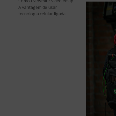
Como transmitir vídeo em ip
A vantagem de usar
tecnologia celular ligada