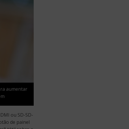
para aumentar
gem
 HDMI ou SD-SD-
otão de painel