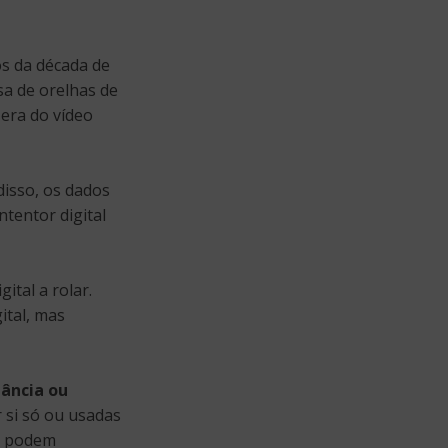
os da década de
sa de orelhas de
era do vídeo
disso, os dados
ntentor digital
ital a rolar.
gital, mas
tância ou
r si só ou usadas
 — podem