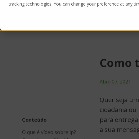
tracking technologies. You can change your preference at any time
Products
Solutions
Como t
Abril 07, 2021
Quer seja um
cidadania o
para entregar
Conteúdo
a sua mensag
O que é vídeo sobre ip?