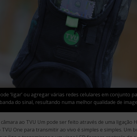
de ‘ligar’ ou agregar várias redes celulares em conjunto 
 banda do sinal, resultando numa melhor qualidade de ima
a câmara ao TVU Um pode ser feito através de uma ligação
o TVU One para transmitir ao vivo é simples e simples. Um b