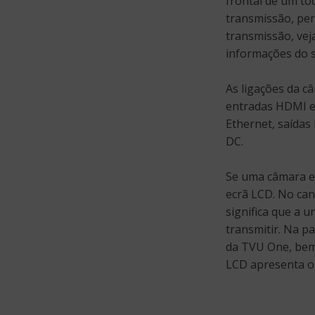
frontal de um to
transmissão, per
transmissão, vej
informações do s
As ligações da c
entradas HDMI e
Ethernet, saídas
DC.
Se uma câmara es
ecrã LCD. No can
significa que a u
transmitir. Na p
da TVU One, bem 
LCD apresenta o 