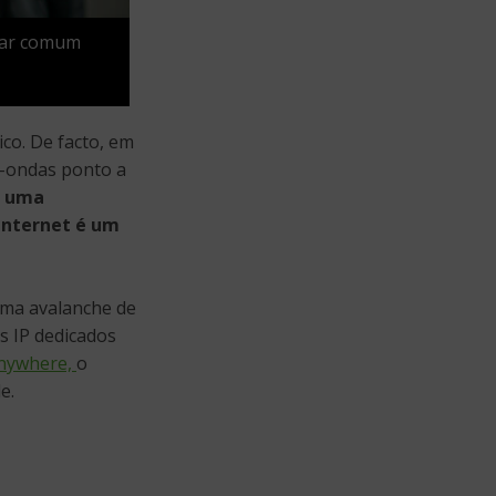
ugar comum
ico. De facto, em
o-ondas ponto a
, uma
internet é um
 uma avalanche de
s IP dedicados
nywhere,
o
e.