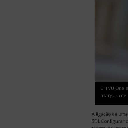
O TVU One po
a largura de
A ligação de um
SDI. Configurar 