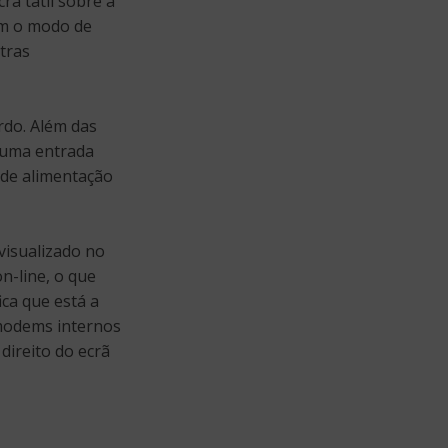
rã tátil sobre a
am o modo de
tras
rdo. Além das
 uma entrada
 de alimentação
visualizado no
n-line, o que
ica que está a
 modems internos
direito do ecrã