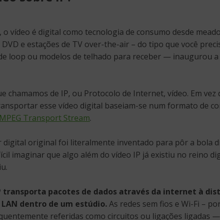
, o vídeo é digital como tecnologia de consumo desde mead
e DVD e estações de TV over-the-air – do tipo que você preci
de loop ou modelos de telhado para receber — inaugurou a 
e chamamos de IP, ou Protocolo de Internet, vídeo. Em vez 
transportar esse vídeo digital baseiam-se num formato de co
MPEG Transport Stream
.
digital original foi literalmente inventado para pôr a bola dig
fícil imaginar que algo além do vídeo IP já existiu no reino di
iu.
P transporta pacotes de dados através da internet à dis
 LAN dentro de um estúdio.
As redes sem fios e Wi-Fi – po
quentemente referidas como circuitos ou ligações ligadas