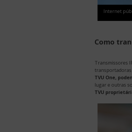
Internet púb
Como trans
Transmissores 
transportadoras
TVU One, podem
lugar e outras s
TVU proprietár