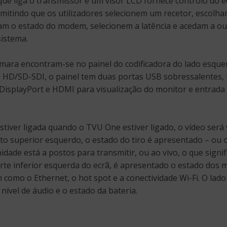
que liga o transmissor e um visor LCD fornece controlo do ec
mitindo que os utilizadores selecionem um recetor, escolh
am o estado do modem, selecionem a latência e acedam a ou
istema.
âmara encontram-se no painel do codificadora do lado esque
 HD/SD-SDI, o painel tem duas portas USB sobressalentes,
 DisplayPort e HDMI para visualização do monitor e entrada
tiver ligada quando o TVU One estiver ligado, o vídeo será 
to superior esquerdo, o estado do tiro é apresentado – ou o
nidade está a postos para transmitir, ou ao vivo, o que signif
arte inferior esquerda do ecrã, é apresentado o estado dos
como o Ethernet, o hot spot e a conectividade Wi-Fi. O lado 
nível de áudio e o estado da bateria.