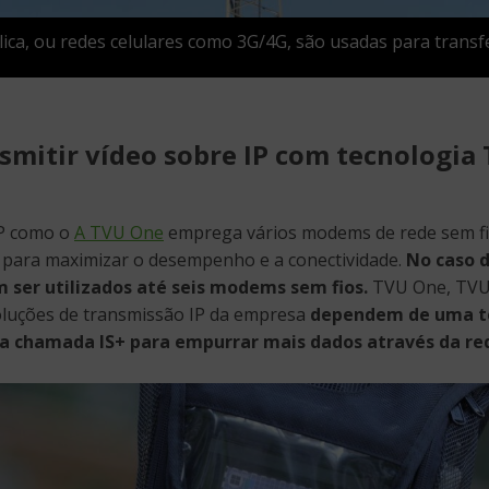
lica, ou redes celulares como 3G/4G, são usadas para transfe
mitir vídeo sobre IP com tecnologia
IP como o
A TVU One
emprega vários modems de rede sem fi
 para maximizar o desempenho e a conectividade.
No caso d
 ser utilizados até seis modems sem fios.
TVU One, TVU
oluções de transmissão IP da empresa
dependem de uma t
ia chamada IS+ para empurrar mais dados através da re