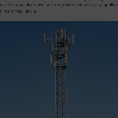
ra de banda disponível para suportar vídeos de alta qualida
 maior resiliência.