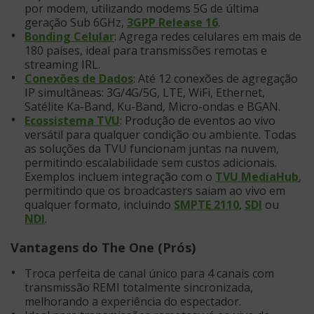
por modem, utilizando modems 5G de última
geração Sub 6GHz,
3GPP Release 16
.
Bonding Celular
: Agrega redes celulares em mais de
180 países, ideal para transmissões remotas e
streaming IRL.
Conexões de Dados
: Até 12 conexões de agregação
IP simultâneas: 3G/4G/5G, LTE, WiFi, Ethernet,
Satélite Ka-Band, Ku-Band, Micro-ondas e BGAN.
Ecossistema TVU
: Produção de eventos ao vivo
versátil para qualquer condição ou ambiente. Todas
as soluções da TVU funcionam juntas na nuvem,
permitindo escalabilidade sem custos adicionais.
Exemplos incluem integração com o
TVU MediaHub
,
permitindo que os broadcasters saiam ao vivo em
qualquer formato, incluindo
SMPTE 2110
,
SDI
ou
NDI
.
Vantagens do The One (Prós)
Troca perfeita de canal único para 4 canais com
transmissão REMI totalmente sincronizada,
melhorando a experiência do espectador.