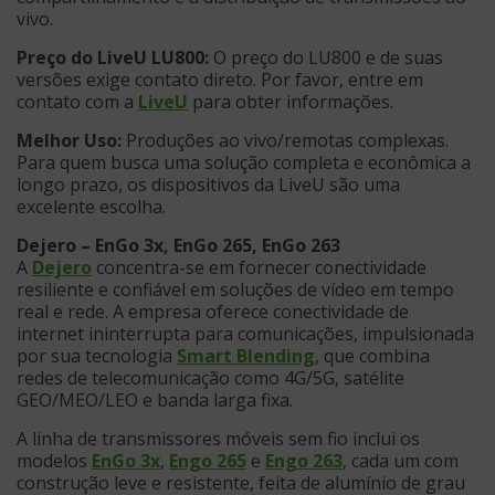
vivo.
Preço do LiveU LU800:
O preço do LU800 e de suas
versões exige contato direto. Por favor, entre em
contato com a
LiveU
para obter informações.
Melhor Uso:
Produções ao vivo/remotas complexas.
Para quem busca uma solução completa e econômica a
longo prazo, os dispositivos da LiveU são uma
excelente escolha.
Dejero – EnGo 3x, EnGo 265, EnGo 263
A
Dejero
concentra-se em fornecer conectividade
resiliente e confiável em soluções de vídeo em tempo
real e rede. A empresa oferece conectividade de
internet ininterrupta para comunicações, impulsionada
por sua tecnologia
Smart Blending
, que combina
redes de telecomunicação como 4G/5G, satélite
GEO/MEO/LEO e banda larga fixa.
A linha de transmissores móveis sem fio inclui os
modelos
EnGo 3x
,
Engo 265
e
Engo 263
, cada um com
construção leve e resistente, feita de alumínio de grau