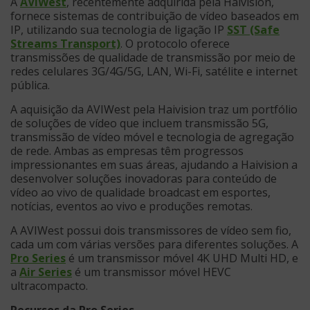
A
AVIWest
, recentemente adquirida pela Haivision,
fornece sistemas de contribuição de vídeo baseados em
IP, utilizando sua tecnologia de ligação IP
SST (Safe
Streams Transport)
. O protocolo oferece
transmissões de qualidade de transmissão por meio de
redes celulares 3G/4G/5G, LAN, Wi-Fi, satélite e internet
pública.
A aquisição da AVIWest pela Haivision traz um portfólio
de soluções de vídeo que incluem transmissão 5G,
transmissão de vídeo móvel e tecnologia de agregação
de rede. Ambas as empresas têm progressos
impressionantes em suas áreas, ajudando a Haivision a
desenvolver soluções inovadoras para conteúdo de
vídeo ao vivo de qualidade broadcast em esportes,
notícias, eventos ao vivo e produções remotas.
A AVIWest possui dois transmissores de vídeo sem fio,
cada um com várias versões para diferentes soluções. A
Pro Series
é um transmissor móvel 4K UHD Multi HD, e
a
Air Series
é um transmissor móvel HEVC
ultracompacto.
Recursos da Pro Series