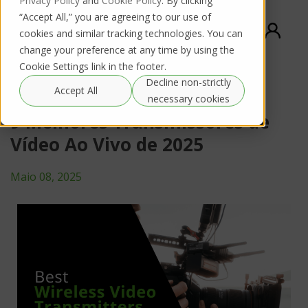
Privacy Policy
and
Cookie Policy
. By clicking
“Accept All,” you are agreeing to our use of
cookies and similar tracking technologies. You can
change your preference at any time by using the
Cookie Settings link in the footer.
Decline non-strictly
Accept All
necessary cookies
9 Melhores Transmissores de
Vídeo Ao Vivo de 2025
Maio 08, 2025