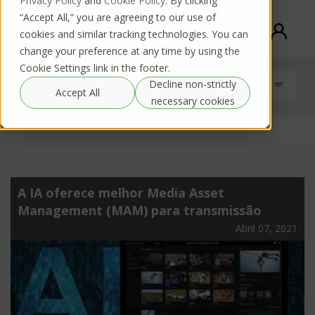
Privacy Policy
and
Cookie Policy
. By clicking
“Accept All,” you are agreeing to our use of
cookies and similar tracking technologies. You can
change your preference at any time by using the
Cookie Settings link in the footer.
Decline non-strictly
Sem categoria
Accept All
necessary cookies
A IA oferece melhor Media Asset
Management (MAM) para transmissão
Abril 07, 2021