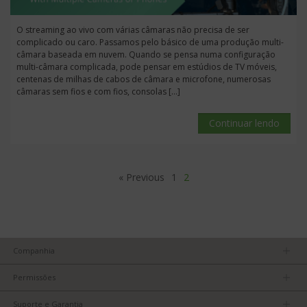
O streaming ao vivo com várias câmaras não precisa de ser
complicado ou caro. Passamos pelo básico de uma produção multi-
câmara baseada em nuvem. Quando se pensa numa configuração
multi-câmara complicada, pode pensar em estúdios de TV móveis,
centenas de milhas de cabos de câmara e microfone, numerosas
câmaras sem fios e com fios, consolas […]
Continuar lendo
« Previous
1
2
Companhia
Nossa equipe
Permissões
Carreiras
Política de Privacidade
Parceiros
Suporte e Garantia