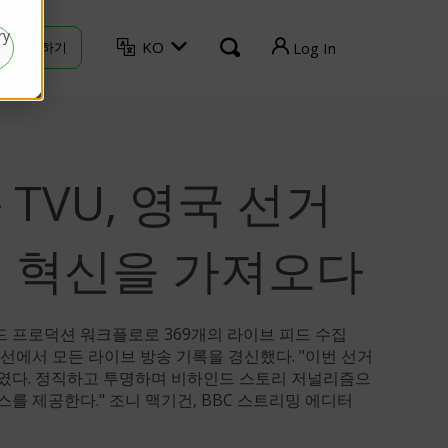
ry
KO
연락하기
Log In
TVU Producer
TVU Partyline
 TVU, 영국 선거
TVU Gridlink
TVU Command Center
 혁신을 가져오다
TVU MediaSource
드 프로덕션 워크플로로 369개의 라이브 피드 수집
TVU Search
년 총선에서 모든 라이브 방송 기록을 경신했다. "이번 선거
고였다. 정직하고 투명하며 비하인드 스토리 저널리즘으
TVU Channel
를 제공한다." 조니 맥기건, BBC 스트리밍 에디터