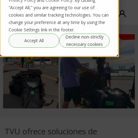
Privacy Policy
and
Cookie Policy
. By clicking
“Accept All,” you are agreeing to our use of
cookies and similar tracking technologies. You can
change your preference at any time by using the
Cookie Settings link in the footer.
Decline non-strictly
Accept All
necessary cookies
TVU ofrece soluciones de