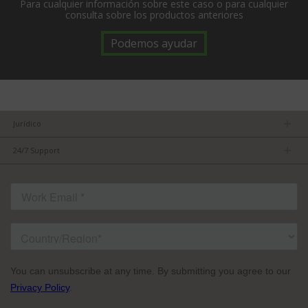
Para cualquier información sobre este caso o para cualquier
consulta sobre los productos anteriores
Podemos ayudar
Jurídico
Términos y condiciones
24/7 Support
Aviso de privacidad
Consejos principales para obtener lo mejor de TVU
POLÍTICA DE SEGURIDAD DE LA INFORMACIÓN ENS
FAQs
contáctenos