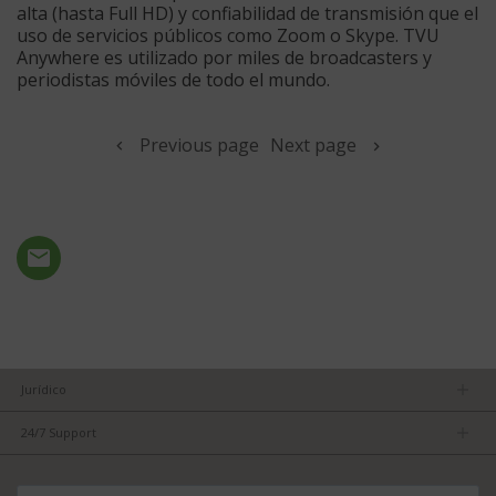
alta (hasta Full HD) y confiabilidad de transmisión que el
uso de servicios públicos como Zoom o Skype. TVU
Anywhere es utilizado por miles de broadcasters y
periodistas móviles de todo el mundo.
Previous page
Next page
Jurídico
Términos y condiciones
24/7 Support
Aviso de privacidad
Consejos principales para obtener lo mejor de TVU
POLÍTICA DE SEGURIDAD DE LA INFORMACIÓN ENS
FAQs