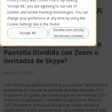
Privacy Policy
and
Cookie Policy
. By clicking
“Accept All,” you are agreeing to our use of
cookies and similar tracking technologies. You can
change your preference at any time by using the
Cookie Settings link in the footer.
Decline non-strictly
Accept All
necessary cookies
¿Puedes hacer entrevistas con
Pantalla Dividida con Zoom o
invitados de Skype?
agosto 07, 2020
TVU ofrece su aplicación móvil. para hacer fácilmente la
entrevista en vivo de la pantalla dividida, llamada
TVU
Anywhere
. Es gratis para descargar en las tiendas
iOS
y
Android.
La aplicación. también se ejecuta en MacOS.
TVU Anywhere utiliza tecnología de unión celular y
codificación H.265, para ofrecer una calidad mucho más