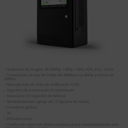
– Qualidade da imagem: 4K 50/60p, 1080p, 1080i, HDR, 4:2:2, 10-bit
– Transmissão ao vivo de 1080p até 800Kbps ou 4k60p a menos de
3Mbps
– Nova geração de chips de codificação H.265
– Algoritmo de transmissão IS+ patenteado
– Baixa para 0,5 segundos de latência
– Simultaneamente agrega até 12 ligações de dados
– 6 modems globais
– 4G
– IFB bidirecional
– Codificação dupla em tempo real para gravar simultaneamente uma