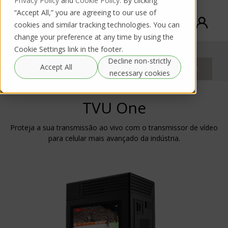
Privacy Policy
and
Cookie Policy
. By clicking
“Accept All,” you are agreeing to our use of
cookies and similar tracking technologies. You can
change your preference at any time by using the
Cookie Settings link in the footer.
TVU One
Decline non-strictly
Purchase
Accept All
Rental request
Documentation
request
necessary cookies
TVU One
Proteja a sua transmissão ao vivo com o transmissor de vídeo
para celular mais avançado da indústria.