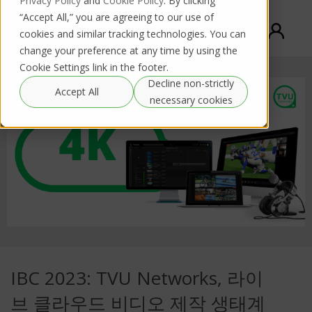
Privacy Policy
and
Cookie Policy
. By clicking
“Accept All,” you are agreeing to our use of
cookies and similar tracking technologies. You can
change your preference at any time by using the
Cookie Settings link in the footer.
Decline non-strictly
Accept All
necessary cookies
IBC 2023: TVU Networks, 라이
브 클라우드 비디오 제작 생태계