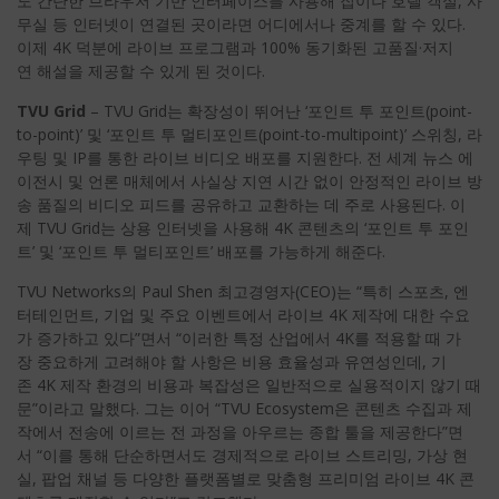
도 간단한 브라우저 기반 인터페이스를 사용해 집이나 호텔 객실, 사
무실 등 인터넷이 연결된 곳이라면 어디에서나 중계를 할 수 있다.
이제 4K 덕분에 라이브 프로그램과 100% 동기화된 고품질·저지
연 해설을 제공할 수 있게 된 것이다.
TVU Grid
– TVU Grid는 확장성이 뛰어난 ‘포인트 투 포인트(point-
to-point)’ 및 ‘포인트 투 멀티포인트(point-to-multipoint)’ 스위칭, 라
우팅 및 IP를 통한 라이브 비디오 배포를 지원한다. 전 세계 뉴스 에
이전시 및 언론 매체에서 사실상 지연 시간 없이 안정적인 라이브 방
송 품질의 비디오 피드를 공유하고 교환하는 데 주로 사용된다. 이
제 TVU Grid는 상용 인터넷을 사용해 4K 콘텐츠의 ‘포인트 투 포인
트’ 및 ‘포인트 투 멀티포인트’ 배포를 가능하게 해준다.
TVU Networks의 Paul Shen 최고경영자(CEO)는 “특히 스포츠, 엔
터테인먼트, 기업 및 주요 이벤트에서 라이브 4K 제작에 대한 수요
가 증가하고 있다”면서 “이러한 특정 산업에서 4K를 적용할 때 가
장 중요하게 고려해야 할 사항은 비용 효율성과 유연성인데, 기
존 4K 제작 환경의 비용과 복잡성은 일반적으로 실용적이지 않기 때
문”이라고 말했다. 그는 이어 “TVU Ecosystem은 콘텐츠 수집과 제
작에서 전송에 이르는 전 과정을 아우르는 종합 툴을 제공한다”면
서 “이를 통해 단순하면서도 경제적으로 라이브 스트리밍, 가상 현
실, 팝업 채널 등 다양한 플랫폼별로 맞춤형 프리미엄 라이브 4K 콘