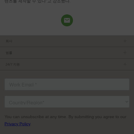
텐츠를 제작할 수 있다”고 강조했다.
회사
회사소개
범률
관리팀
개인정보보호정책
채용 정보
24/7 지원
이용약관
파트너가 되기
제품 팁
FCC/CE 준수
연락처
ISO 준수
자주 묻는 질문들
허가를 받은 내용
서비스 조건: TVU Partyline