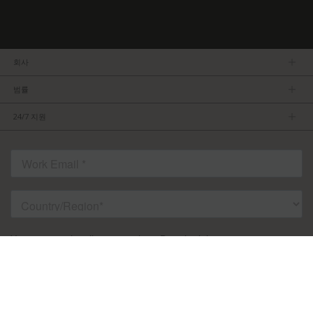
회사
회사소개
범률
관리팀
개인정보보호정책
채용 정보
24/7 지원
이용약관
파트너가 되기
제품 팁
FCC/CE 준수
연락처
ISO 준수
자주 묻는 질문들
허가를 받은 내용
서비스 조건: TVU Partyline