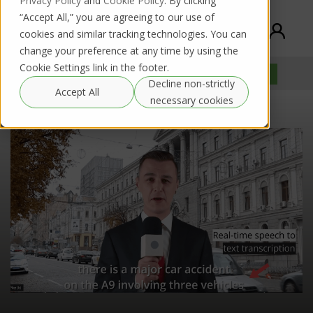
Privacy Policy
and
Cookie Policy
. By clicking
“Accept All,” you are agreeing to our use of
cookies and similar tracking technologies. You can
change your preference at any time by using the
Cookie Settings link in the footer.
TVU Transcriber
구매/ 임대
Documentation
Decline non-strictly
Accept All
necessary cookies