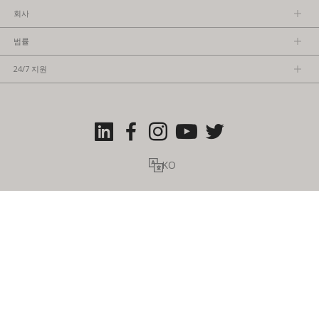
회사
회사소개
범률
관리팀
개인정보보호정책
채용 정보
24/7 지원
이용약관
파트너가 되기
제품 팁
FCC/CE 준수
연락처
ISO 준수
자주 묻는 질문들
허가를 받은 내용
서비스 조건: TVU Partyline
KO