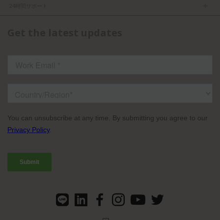
プライバシーポリシー
求人
24時間サポート
利用規約
パートナーになる
製品情報
FCC／CE認証
Get the latest updates
お問い合わせ
ISO認証
よくある質問
ライセンスドコンテンツ
TVU Partyline規約