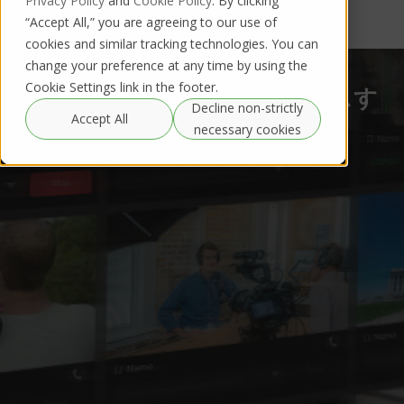
Privacy Policy
and
Cookie Policy
. By clicking
“Accept All,” you are agreeing to our use of
cookies and similar tracking technologies. You can
change your preference at any time by using the
Cookie Settings link in the footer.
ライブビデオソースにアクセスす
Decline non-strictly
Accept All
る
necessary cookies