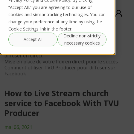
Privacy Policy
and
Cookie Policy
. By clicking
“Accept All,” you are agreeing to our use of
cookies and similar tracking technologies. You can
change your preference at any time by using the
Cookie Settings link in the footer.
Decline non-strictly
contenu
Accept All
necessary cookies
Avantages de l’utilisation des solutions TVU pour
diffuser en direct
Mise en place de votre flux en direct pour le succès
Comment utiliser TVU Producer pour diffuser sur
Facebook
How to Live Stream church
service to Facebook With TVU
Producer
mai 06, 2021