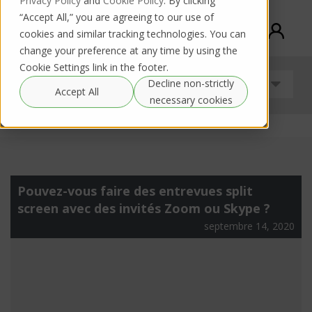
Privacy Policy
and
Cookie Policy
. By clicking
“Accept All,” you are agreeing to our use of
cookies and similar tracking technologies. You can
change your preference at any time by using the
Cookie Settings link in the footer.
Decline non-strictly
Guides
Accept All
necessary cookies
Pouvez-vous faire des entrevues split
screen avec des invités Zoom ou Skype ?
septembre 14, 2020