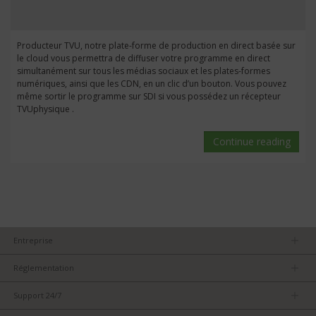
Producteur TVU, notre plate-forme de production en direct basée sur
le cloud vous permettra de diffuser votre programme en direct
simultanément sur tous les médias sociaux et les plates-formes
numériques, ainsi que les CDN, en un clic d’un bouton. Vous pouvez
même sortir le programme sur SDI si vous possédez un récepteur
TVUphysique .
Continue reading
Entreprise
Devenez partenaire
Réglementation
Accord de confidentialité
Support 24/7
Conditions d’utilisation