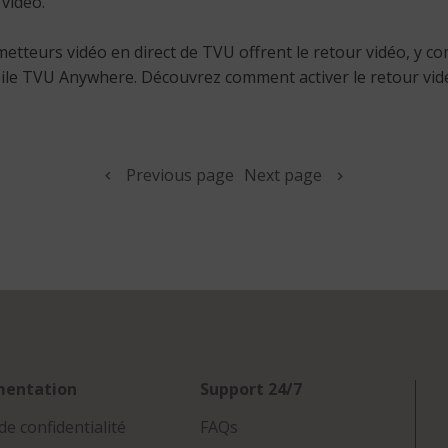
 vidéo.
metteurs vidéo en direct de TVU offrent le retour vidéo, y c
bile TVU Anywhere. Découvrez comment activer le retour vidéo
Previous page
Next page
mentation
Support 24/7
de confidentialité
FAQs