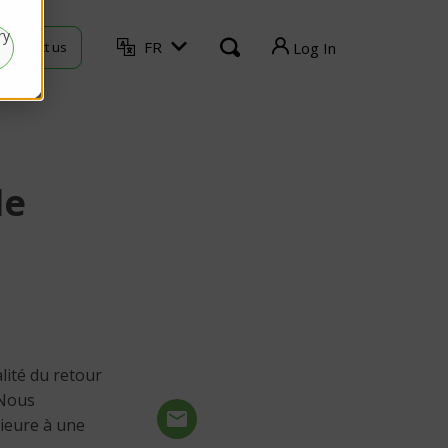
ry
FR
Contact us
Log In
TVU Producer
TVU Mediahub
de
TVU Channel
TVU Search
TVU Partyline
TVU Command Center
alité du retour
TVU Grid
 Nous
rieure à une