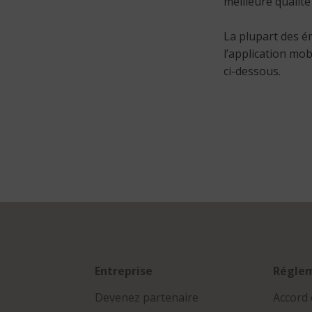
meilleure qualité
La plupart des é
l’application mo
ci-dessous.
Entreprise
Régle
Devenez partenaire
Accord 