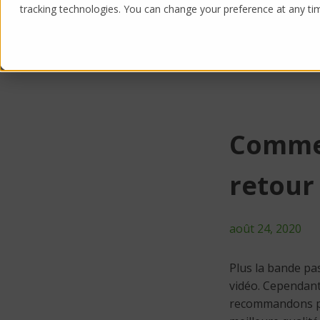
tracking technologies. You can change your preference at any time
Products
Solutions
Commen
retour
août 24, 2020
Plus la bande pas
vidéo. Cependant,
recommandons pou