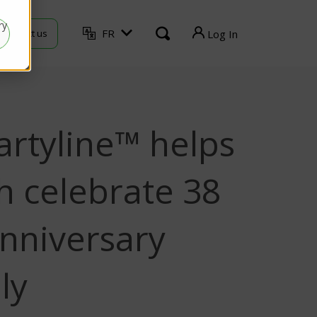
ry
FR
Contact us
Log In
TVU Producer
TVU Mediahub
artyline™ helps
TVU Channel
TVU Search
h celebrate 38
TVU Partyline
anniversary
TVU Command Center
ly
TVU Grid