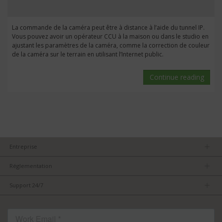
La commande de la caméra peut être à distance à l’aide du tunnel IP.
Vous pouvez avoir un opérateur CCU à la maison ou dans le studio en
ajustant les paramètres de la caméra, comme la correction de couleur
de la caméra sur le terrain en utilisant l’Internet public.
Continue reading
Entreprise
Devenez partenaire
Réglementation
Accord de confidentialité
Support 24/7
Conditions d’utilisation
FAQs
FCC/CE Conformité
Nous Contacter
Contenu déposé
Conseils Produits