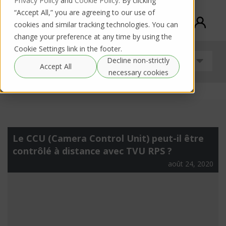
Privacy Policy
and
Cookie Policy
. By clicking
“Accept All,” you are agreeing to our use of
cookies and similar tracking technologies. You can
change your preference at any time by using the
Cookie Settings link in the footer.
Decline non-strictly
Guides
Accept All
necessary cookies
Le CCU (Camera Control Unit) peut-il être
contrôlé à distance avec TVU RPS ?
août 24, 2020