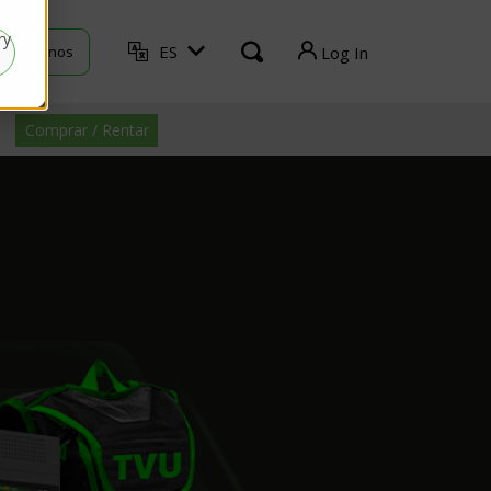
ry
ES
ontáctenos
Log In
TVU Producer
Comprar / Rentar
TVU Mediahub
TVU Channel
TVU Search