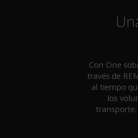
Una
Con One sobr
través de REM
al tiempo qu
los volu
transporte.