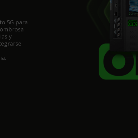
cto 5G para
Asombrosa
ias y
ntegrarse
ia.