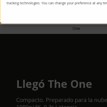
tracking technologies. You can change your preference at any time
Products
Solutions
One
Llegó The One
Compacto. Preparado para la nube