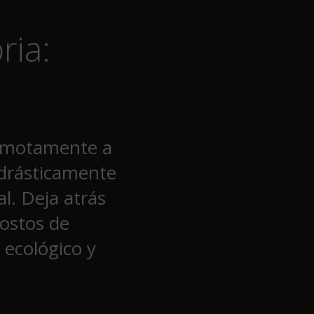
ria:
remotamente a
 drásticamente
l. Deja atrás
costos de
 ecológico y